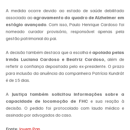
A medida ocorre devido ao estado de saúde debilitado 
associado ao 
agravamento do quadro de Alzheimer em 
estágio avançado
. Com isso, Paulo Henrique Cardoso foi 
nomeado curador provisório, responsável apenas pela 
gestão patrimonial do pai.
A decisão também destaca que a escolha é 
apoiada pelas 
irmãs Luciana Cardoso e Beatriz Cardoso,
 além de 
refletir a confiança depositada pelo ex-presidente. O prazo 
para inclusão da anuência da companheira Patrícia Kundrát 
é de 15 dias.
A 
Justiça também solicitou informações sobre a 
capacidade de locomoção de FHC
 e sua reação à 
decisão. O pedido foi protocolado com laudo médico e 
assinado por advogados do caso.
Fonte: 
Jovem Pan