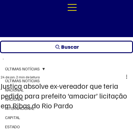
Buscar
ÚLTIMAS NOTÍCIAS
24 de jan.
2 min de leitura
ÚLTIMAS NOTÍCIAS
Justiça absolve ex-vereador que teria
NACIONAL
pedido para prefeito ‘amaciar’ licitação
NACIONAL
em Ribas do Rio Pardo
INTERNACIONAL
CAPITAL
ESTADO