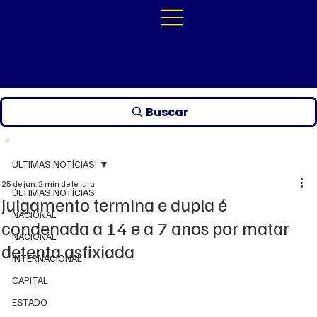
Buscar
ÚLTIMAS NOTÍCIAS
25 de jun.
2 min de leitura
ÚLTIMAS NOTÍCIAS
Julgamento termina e dupla é
NACIONAL
condenada a 14 e a 7 anos por matar
NACIONAL
detenta asfixiada
INTERNACIONAL
CAPITAL
ESTADO