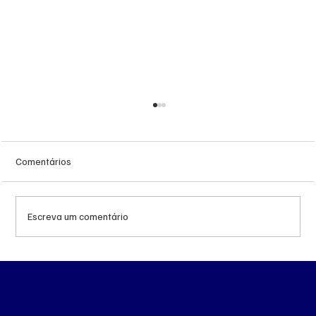
Comentários
Escreva um comentário
Troca de comando no transporte de Campo
Grande avança no CADE antes de decisão
da Prefeitura