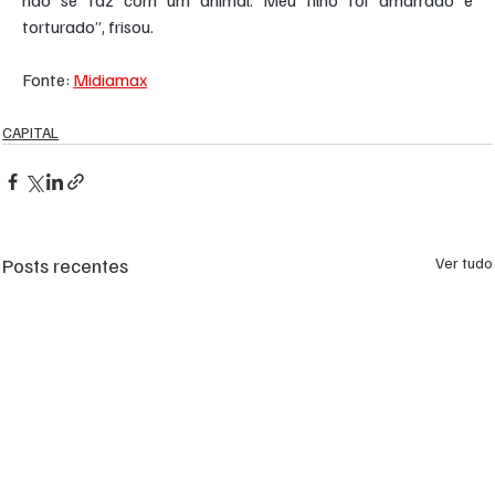
não se faz com um animal. Meu filho foi amarrado e 
torturado”, frisou.
Fonte: 
Midiamax
CAPITAL
Posts recentes
Ver tudo