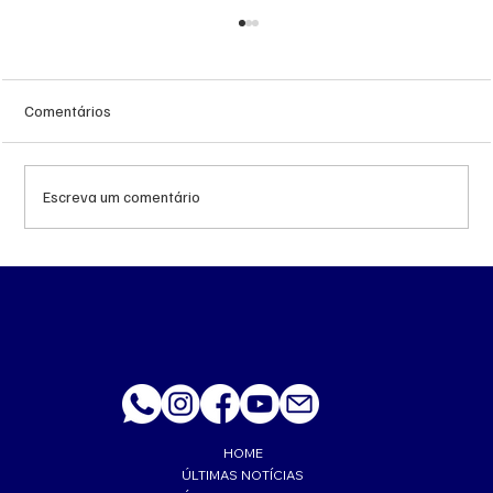
Comentários
Escreva um comentário
MS renova contrato de R$ 10,2 milhões
para atendimentos de hemodiálise em
Ponta Porã
HOME
ÚLTIMAS NOTÍCIAS