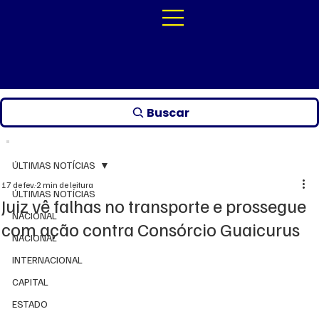
Buscar
ÚLTIMAS NOTÍCIAS
17 de fev.
2 min de leitura
ÚLTIMAS NOTÍCIAS
Juiz vê falhas no transporte e prossegue
NACIONAL
com ação contra Consórcio Guaicurus
NACIONAL
INTERNACIONAL
CAPITAL
ESTADO