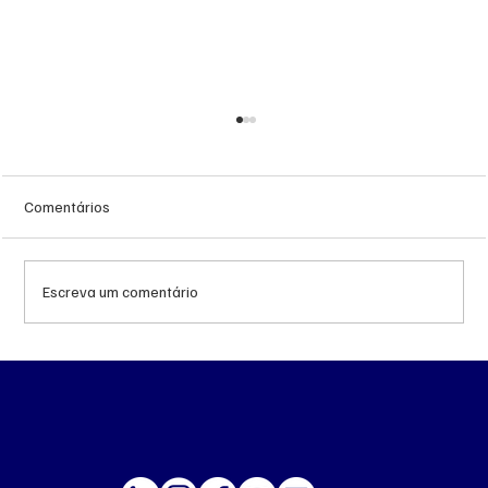
Comentários
Escreva um comentário
Queda do petróleo e geopolítica no Oriente
Médio pressionam cotações da soja em
Chicago