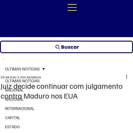
Buscar
ÚLTIMAS NOTÍCIAS
26 de mar.
1 min de leitura
ÚLTIMAS NOTÍCIAS
Juiz decide continuar com julgamento
NACIONAL
contra Maduro nos EUA
NACIONAL
INTERNACIONAL
CAPITAL
ESTADO