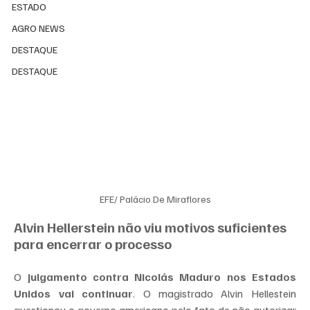
ESTADO
AGRO NEWS
DESTAQUE
DESTAQUE
EFE/ Palácio De Miraflores
Alvin Hellerstein não viu motivos suficientes 
para encerrar o processo
O 
julgamento contra Nicolás Maduro
nos Estados 
Unidos vai continuar
. O magistrado Alvin Hellestein 
questionou o governo americano pelo fato de não autorizar 