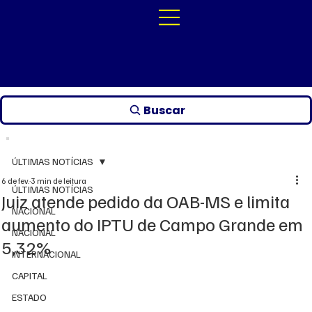
Buscar
ÚLTIMAS NOTÍCIAS
6 de fev.
3 min de leitura
ÚLTIMAS NOTÍCIAS
Juiz atende pedido da OAB-MS e limita
NACIONAL
aumento do IPTU de Campo Grande em
NACIONAL
5,32%
INTERNACIONAL
CAPITAL
ESTADO