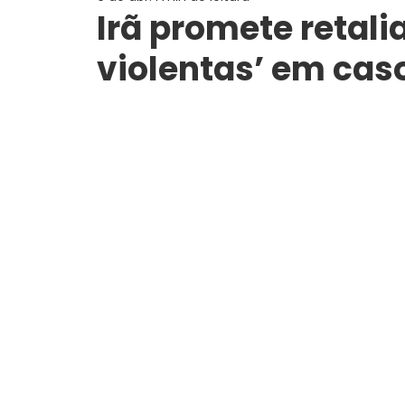
Irã promete retali
violentas’ em cas