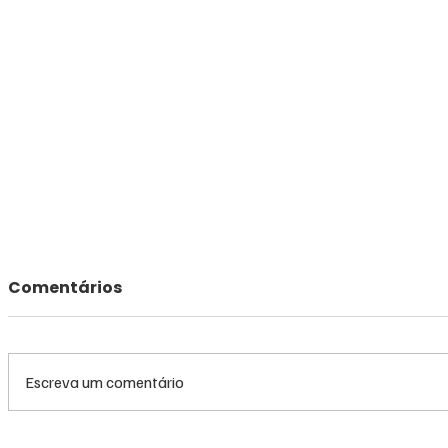
Comentários
Escreva um comentário
Queda do petróleo e
Queda do