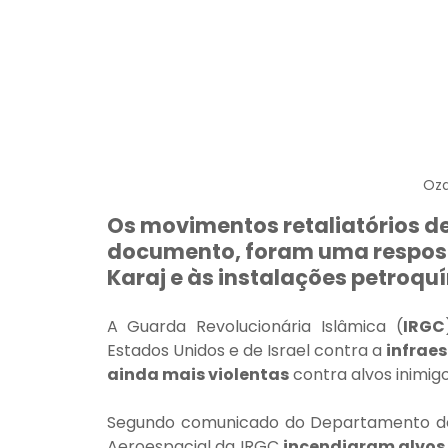
Oza
Os movimentos retaliatórios d
documento, foram uma respost
Karaj e às instalações petroq
A Guarda Revolucionária Islâmica (
IRGC
Estados Unidos e de Israel contra a 
infraes
ainda mais violentas
 contra alvos inimig
Segundo comunicado do Departamento de R
Aeroespacial da IRGC 
incendiaram alvos 