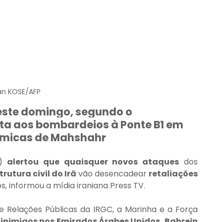
n KOSE/AFP
este domingo, segundo o 
a aos bombardeios à Ponte B1 em 
uímicas de Mahshahr
) 
alertou que quaisquer novos ataques
 dos 
trutura civil do Irã
 vão desencadear 
retaliações 
os, informou a mídia iraniana Press TV.
elações Públicas da IRGC, a Marinha e a Força 
inimigos nos Emirados Árabes Unidos, Bahrein 