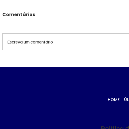
Comentários
Escreva um comentário
Diretoria da Fiems é
‘Trabalha
suspeita de usar
lembra e
empresa laranja para
morto a t
manter contrato com
Corumbá
Sistema S
HOME
ÚL
Política 