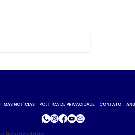
va muito feliz’,
Criminosos planejara
sposa de PM
atentado contra tene
iro de fuzil em
da Rota durante 3
meses, diz secretário
TIMAS NOTÍCIAS
POLÍTICA DE PRIVACIDADE
CONTATO
ANU
de Privacidade