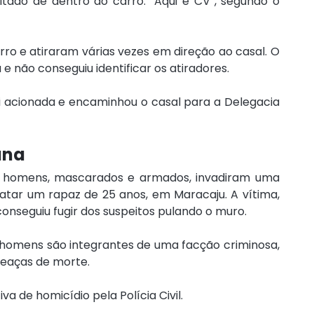
tado de dentro do carro: “Aqui é CV”, segundo o 
ro e atiraram várias vezes em direção ao casal. O 
e não conseguiu identificar os atiradores.
foi acionada e encaminhou o casal para a Delegacia 
ana
is homens, mascarados e armados, invadiram uma 
tar um rapaz de 25 anos, em Maracaju. A vítima, 
nseguiu fugir dos suspeitos pulando o muro.
os homens são integrantes de uma facção criminosa, 
eaças de morte.
 de homicídio pela Polícia Civil.