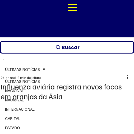
Buscar
ÚLTIMAS NOTÍCIAS
21 de mai.
2 min de leitura
ÚLTIMAS NOTÍCIAS
Influenza aviária registra novos focos
NACIONAL
em granjas da Ásia
NACIONAL
INTERNACIONAL
CAPITAL
ESTADO