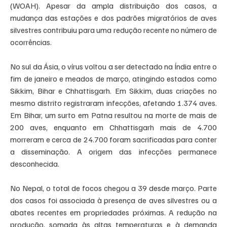
(WOAH). Apesar da ampla distribuição dos casos, a 
mudança das estações e dos padrões migratórios de aves 
silvestres contribuiu para uma redução recente no número de 
ocorrências.
No sul da Ásia, o vírus voltou a ser detectado na Índia entre o 
fim de janeiro e meados de março, atingindo estados como 
Sikkim, Bihar e Chhattisgarh. Em Sikkim, duas criações no 
mesmo distrito registraram infecções, afetando 1.374 aves. 
Em Bihar, um surto em Patna resultou na morte de mais de 
200 aves, enquanto em Chhattisgarh mais de 4.700 
morreram e cerca de 24.700 foram sacrificadas para conter 
a disseminação. A origem das infecções permanece 
desconhecida.
No Nepal, o total de focos chegou a 39 desde março. Parte 
dos casos foi associada à presença de aves silvestres ou a 
abates recentes em propriedades próximas. A redução na 
produção, somada às altas temperaturas e à demanda 