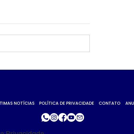
 petróleo e
Governo prioriza carn
ca no Oriente
de frango para
essionam
destravar exportaçõe
 da soja em
União Europeia
TIMAS NOTÍCIAS
POLÍTICA DE PRIVACIDADE
CONTATO
ANU
de Privacidade