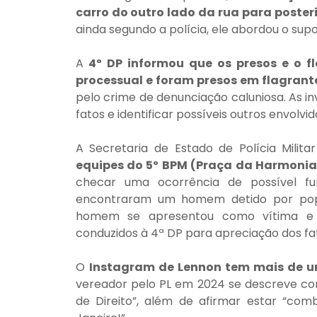
carro do outro lado da rua para poster
ainda segundo a polícia, ele abordou o supo
A
 4º DP informou que os presos e o f
processual e foram presos em flagrant
pelo crime de denunciação caluniosa. As i
fatos e identificar possíveis outros envolvido
equipes do 5º BPM (Praça da Harmonia
checar uma ocorrência de possível furto
encontraram um homem detido por popul
homem se apresentou como vítima e o
conduzidos à 4ª DP para apreciação dos fato
O 
Instagram de Lennon tem mais de u
vereador pelo PL em 2024 se descreve com
de Direito”, além de afirmar estar “co