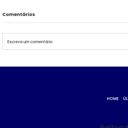
Comentários
Escreva um comentário
Queda do petróleo e
Queda do
clima nos EUA
geopolíti
pressionam cotações do
Médio pr
milho em Chicago e na
cotações
B3
Chicago
HOME
ÚL
Política 