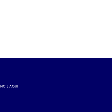
e
s à
NCIE AQUI