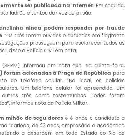
iormente ser publicada na internet
. Em seguida, 
sto ladrão e tentou dar voz de prisão.
lanelinha ainda podem responder por fraude 
e
. “Os três foram ouvidos e autuados em flagrante 
nvestigações prosseguem para esclarecer todos os 
s”, disse a Polícia Civil em nota.
A Secretaria de Estado de Polícia Militar (SEPM) informou em nota que, na quinta-feira, 
) foram acionadas à Praça da República
 para 
 de telefone celular. “No local, os policiais 
ares. Um telefone celular foi apreendido. Um 
utros três como testemunhas. Todos foram 
s”, informou nota da Polícia Militar.
m mihão de seguidores
 e é onde o candidato a 
o “carioca, de 23 anos, empresário e acadêmico 
mbatendo a desordem em todo Estado do Rio de 