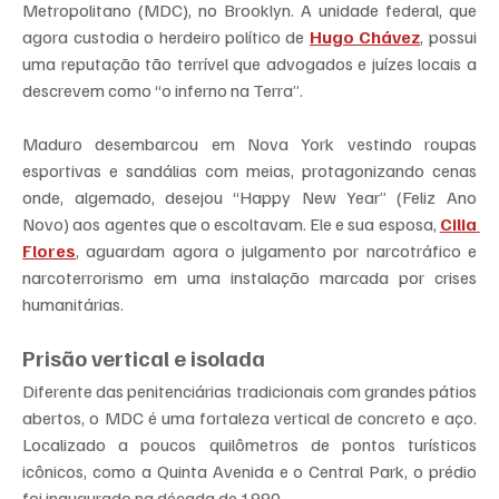
Metropolitano (MDC), no Brooklyn. A unidade federal, que 
agora custodia o herdeiro político de 
Hugo Chávez
, possui 
uma reputação tão terrível que advogados e juízes locais a 
descrevem como “o inferno na Terra”.
Maduro desembarcou em Nova York vestindo roupas 
esportivas e sandálias com meias, protagonizando cenas 
onde, algemado, desejou “Happy New Year” (Feliz Ano 
Novo) aos agentes que o escoltavam. Ele e sua esposa, 
Cilia 
Flores
, aguardam agora o julgamento por narcotráfico e 
narcoterrorismo em uma instalação marcada por crises 
humanitárias.
Prisão vertical e isolada
Diferente das penitenciárias tradicionais com grandes pátios 
abertos, o MDC é uma fortaleza vertical de concreto e aço. 
Localizado a poucos quilômetros de pontos turísticos 
icônicos, como a Quinta Avenida e o Central Park, o prédio 
foi inaugurado na década de 1990.