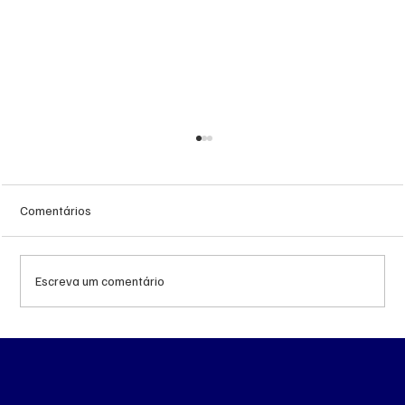
Comentários
Escreva um comentário
MS renova contrato de R$ 10,2 milhões
para atendimentos de hemodiálise em
Ponta Porã