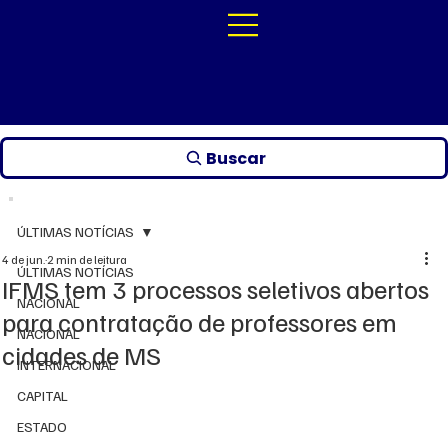
Buscar
ÚLTIMAS NOTÍCIAS
4 de jun.
2 min de leitura
ÚLTIMAS NOTÍCIAS
IFMS tem 3 processos seletivos abertos
NACIONAL
para contratação de professores em
NACIONAL
cidades de MS
INTERNACIONAL
CAPITAL
ESTADO