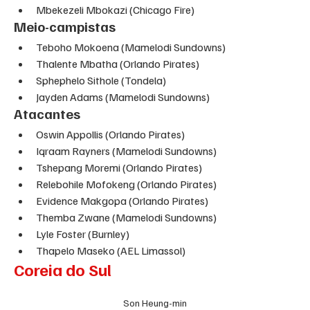
Mbekezeli Mbokazi (Chicago Fire)
Meio-campistas
Teboho Mokoena (Mamelodi Sundowns)
Thalente Mbatha (Orlando Pirates)
Sphephelo Sithole (Tondela)
Jayden Adams (Mamelodi Sundowns)
Atacantes
Oswin Appollis (Orlando Pirates)
Iqraam Rayners (Mamelodi Sundowns)
Tshepang Moremi (Orlando Pirates)
Relebohile Mofokeng (Orlando Pirates)
Evidence Makgopa (Orlando Pirates)
Themba Zwane (Mamelodi Sundowns)
Lyle Foster (Burnley)
Thapelo Maseko (AEL Limassol)
Coreia do Sul
Son Heung-min