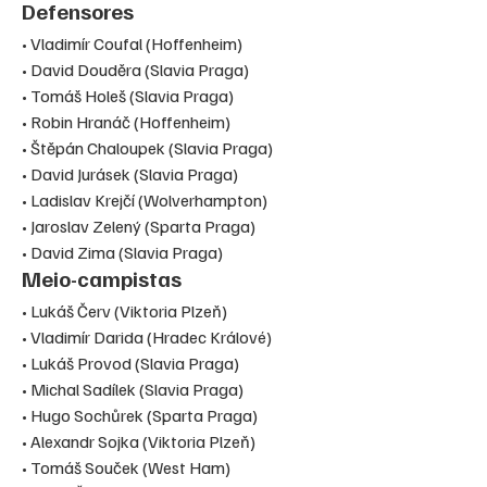
Defensores
• Vladimír Coufal (Hoffenheim)

• David Douděra (Slavia Praga)

• Tomáš Holeš (Slavia Praga)

• Robin Hranáč (Hoffenheim)

• Štěpán Chaloupek (Slavia Praga)

• David Jurásek (Slavia Praga)

• Ladislav Krejčí (Wolverhampton)

• Jaroslav Zelený (Sparta Praga)

• David Zima (Slavia Praga)
Meio-campistas
• Lukáš Červ (Viktoria Plzeň)

• Vladimír Darida (Hradec Králové)

• Lukáš Provod (Slavia Praga)

• Michal Sadílek (Slavia Praga)

• Hugo Sochůrek (Sparta Praga)

• Alexandr Sojka (Viktoria Plzeň)

• Tomáš Souček (West Ham)
