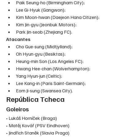
Paik Seung-ho (Birmingham City);
Lee Gi-Hyuk (Gangwon);
Kim Moon-hwan (Daejeon Hana Citizen);
Kim Jin-gyu (Jeonbuk Motors);
Park Jin-seob (Zhejiang FC).
Atacantes
Cho Gue-sung (Midtjylland);
Oh Hyun-gyu (Besiktas);
Heung-min Son (Los Angeles FC);
Hwang Hee-chan (Wolverhampton);
Yang Hyun-jun (Celtic);
Lee Kang-in (Paris Saint-Germain);
Eom Ji-sung (Swansea City).
República Tcheca
Goleiros
• Lukáš Horníček (Braga)

• Matěj Kovář (PSV Eindhoven)

• Jindřich Staněk (Slavia Praga)