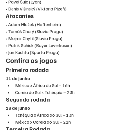
• Pavel Šulc (Lyon)

• Denis Višinský (Viktoria Plzeň)
Atacantes
• Adam Hložek (Hoffenheim)

• Tomáš Chorý (Slavia Praga)

• Mojmír Chytil (Slavia Praga)

• Patrik Schick (Bayer Leverkusen)

• Jan Kuchta (Sparta Praga)
Confira os jogos
Primeira rodada
11 de junho
México x África do Sul – 16h
Coreia do Sul x Tchéquia – 23h
Segunda rodada 
18 de junho
Tchéquia x África do Sul – 13h
México x Coreia do Sul – 22h
Terceira Rodada 