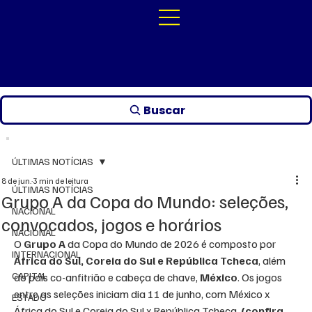
Buscar
ÚLTIMAS NOTÍCIAS
8 de jun.
3 min de leitura
ÚLTIMAS NOTÍCIAS
Grupo A da Copa do Mundo: seleções,
NACIONAL
convocados, jogos e horários
NACIONAL
O 
Grupo A
 da Copa do Mundo de 2026 é composto por 
INTERNACIONAL
África do Sul, Coreia do Sul e República Tcheca
, além 
CAPITAL
do país co-anfitrião e cabeça de chave, 
México
. Os jogos 
entre as seleções iniciam dia 11 de junho, com México x 
ESTADO
África do Sul e Coreia do Sul x República Tcheca.
 (confira 