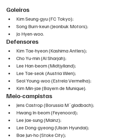
Goleiros
Kim Seung-gyu (FC Tokyo);
Song Burn-keun (Jeonbuk Motors);
Jo Hyen-woo.
Defensores
Kim Tae-hyeon (Kashima Antlers);
Cho Yu-min (Al Sharjah);
Lee Han-beom (Midtjylland);
Lee Tae-seok (Austria Wien);
Seol Young-woo (Estrela Vermelha);
Kim Min-jae (Bayern de Munique).
Meio-campistas
Jens Castrop (Borussia M´gladbach);
Hwang In-beom (Feyenoord);
Lee Jae-sung (Mainz);
Lee Dong-gyeong (Ulsan Hyundai);
Bae Jun-ho (Stoke City);