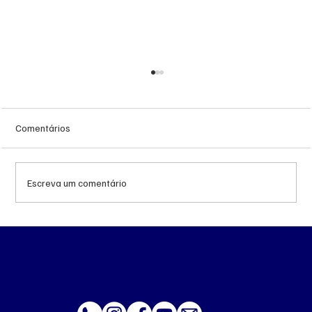
Comentários
Escreva um comentário
Queda do petróleo e geopolítica no Oriente
Médio pressionam cotações da soja em
Chicago