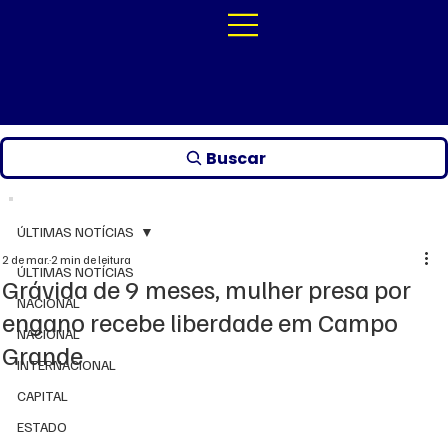
Buscar
ÚLTIMAS NOTÍCIAS
2 de mar.
2 min de leitura
ÚLTIMAS NOTÍCIAS
Grávida de 9 meses, mulher presa por
NACIONAL
engano recebe liberdade em Campo
NACIONAL
Grande
INTERNACIONAL
CAPITAL
ESTADO