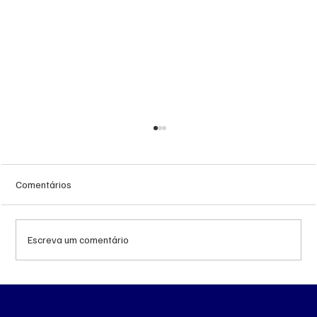
Comentários
Escreva um comentário
Queda do petróleo e geopolítica no Oriente
Médio pressionam cotações da soja em