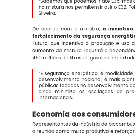
“Sabemos que podemos ir até E35, mas o
na mistura nos permitem ir até o E32. Foi 
Silveira.
De acordo com o ministro,
 a iniciativ
fortalecimento da segurança energétic
Futuro, que incentiva a produção e uso d
aumento da mistura reduzirá a dependênc
450 milhões de litros de gasolina importada
“É segurança energética, é modicidade 
desenvolvimento nacional, é mais planti
públicas focadas no desenvolvimento do p
ainda minimiza as oscilações de pre
internacionais.
Economia aos consumidor
Representantes da indústria de biocombust
a reunião como muito produtiva e reforçar