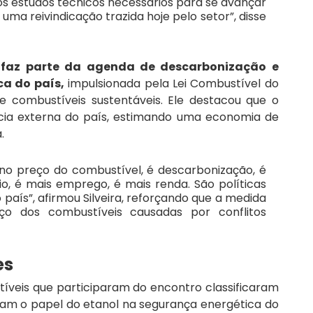
s estudos técnicos necessários para se avançar 
uma reivindicação trazida hoje pelo setor”, disse 
a faz parte da agenda de descarbonização e 
a do país,
 impulsionada pela Lei Combustível do 
e combustíveis sustentáveis. Ele destacou que o 
ia externa do país, estimando uma economia de 
.
no preço do combustível, é descarbonização, é 
o, é mais emprego, é mais renda. São políticas 
aís”, afirmou Silveira, reforçando que a medida 
ço dos combustíveis causadas por conflitos 
es
íveis que participaram do encontro classificaram 
am o papel do etanol na segurança energética do 