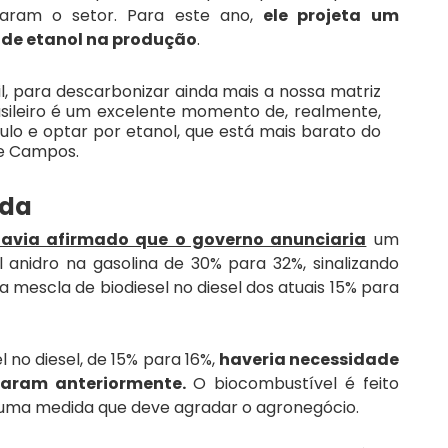
naram o setor. Para este ano, 
ele projeta um 
s de etanol na produção
.
l, para descarbonizar ainda mais a nossa matriz 
sileiro é um excelente momento de, realmente, 
culo e optar por etanol, que está mais barato do 
se Campos.
ada
havia afirmado que o governo anunciaria
 um 
anidro na gasolina de 30% para 32%, sinalizando 
escla de biodiesel no diesel dos atuais 15% para 
no diesel, de 15% para 16%, 
haveria necessidade 
maram anteriormente.
 O biocombustível é feito 
l, uma medida que deve agradar o agronegócio.