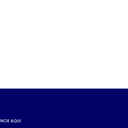
e
s à
NCIE AQUI