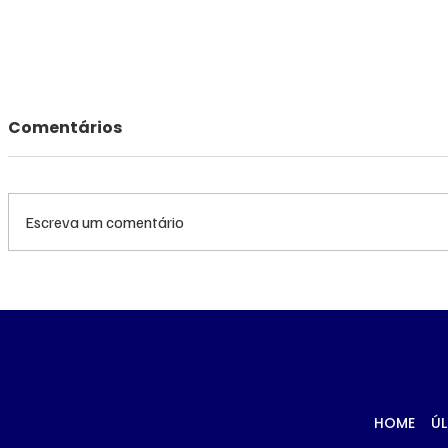
Comentários
Escreva um comentário
Queda do petróleo e
Queda do
clima nos EUA
geopolíti
pressionam cotações do
Médio pr
milho em Chicago e na
cotações
B3
Chicago
HOME
ÚL