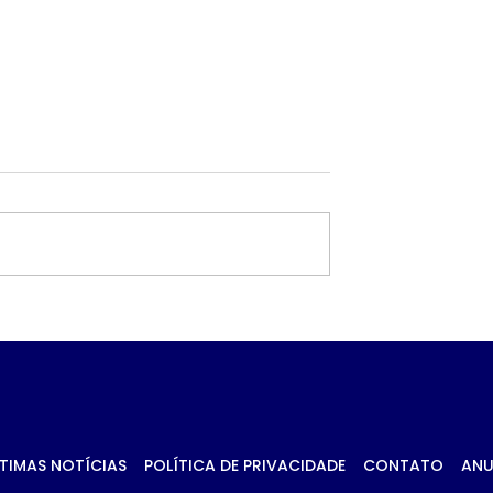
 petróleo e
Governo prioriza carn
ca no Oriente
de frango para
essionam
destravar exportaçõe
 da soja em
União Europeia
TIMAS NOTÍCIAS
POLÍTICA DE PRIVACIDADE
CONTATO
ANU