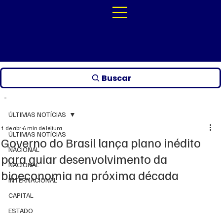
Buscar
ÚLTIMAS NOTÍCIAS
1 de abr.
6 min de leitura
ÚLTIMAS NOTÍCIAS
Governo do Brasil lança plano inédito
NACIONAL
para guiar desenvolvimento da
NACIONAL
bioeconomia na próxima década
INTERNACIONAL
CAPITAL
ESTADO