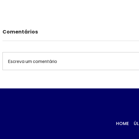
Comentários
Escreva um comentário
TRF3 anula condenações
MS renov
de Edson Giroto na
R$ 10,2 m
Operação Lama
atendime
Asfáltica por
hemodiál
parcialidade de juiz
Porã
HOME
ÚL