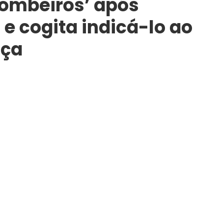
bombeiros’ após
 e cogita indicá-lo ao
iça