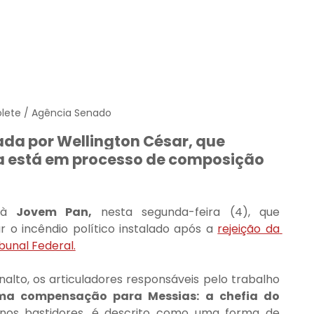
lete / Agência Senado
a por Wellington César, que 
a está em processo de composição 
 à 
Jovem Pan,
 nesta segunda-feira (4), que 
o incêndio político instalado após a 
rejeição da 
bunal Federal.
alto, os articuladores responsáveis pelo trabalho 
ma compensação para Messias: a chefia do 
nos bastidores, é descrito como uma forma de 