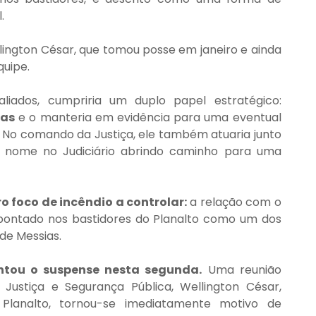
.
ngton César, que tomou posse em janeiro e ainda 
uipe.
A mudança, conforme a avaliação de aliados, cumpriria um duplo papel estratégico: 
ias
 e o manteria em evidência para uma eventual 
 No comando da Justiça, ele também atuaria junto 
u nome no Judiciário abrindo caminho para uma 
 foco de incêndio a controlar:
 a relação com o 
pontado nos bastidores do Planalto como um dos 
 de Messias.
ntou o suspense nesta segunda.
 Uma reunião 
Justiça e Segurança Pública, Wellington César, 
lanalto, tornou-se imediatamente motivo de 