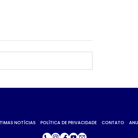
a contrato de
Troca de comando no
ilhões para
transporte de Campo
ntos de
Grande avança no CA
ise em Ponta
antes de decisão da
Prefeitura
TIMAS NOTÍCIAS
POLÍTICA DE PRIVACIDADE
CONTATO
ANU