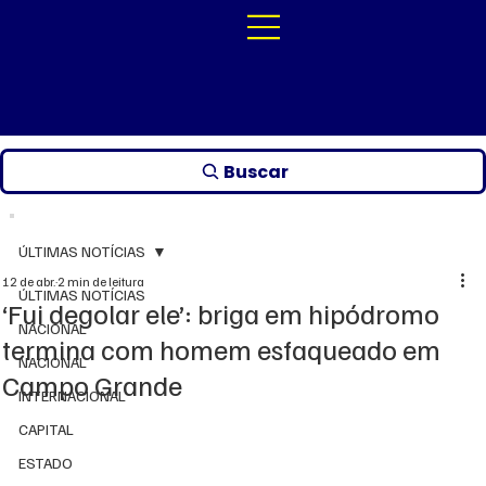
Buscar
ÚLTIMAS NOTÍCIAS
12 de abr.
2 min de leitura
ÚLTIMAS NOTÍCIAS
‘Fui degolar ele’: briga em hipódromo
NACIONAL
termina com homem esfaqueado em
NACIONAL
Campo Grande
INTERNACIONAL
CAPITAL
ESTADO