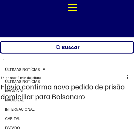
Buscar
ÚLTIMAS NOTÍCIAS
14 de mar.
2 min de leitura
ÚLTIMAS NOTÍCIAS
Flávio confirma novo pedido de prisão
NACIONAL
domiciliar para Bolsonaro
NACIONAL
INTERNACIONAL
CAPITAL
ESTADO