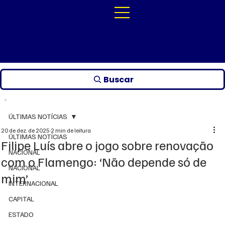
Buscar
ÚLTIMAS NOTÍCIAS
20 de dez. de 2025
2 min de leitura
ÚLTIMAS NOTÍCIAS
Filipe Luís abre o jogo sobre renovação
NACIONAL
com o Flamengo: ‘Não depende só de
NACIONAL
mim’
INTERNACIONAL
CAPITAL
ESTADO