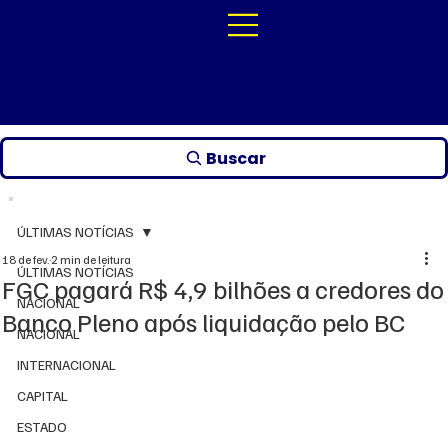
Buscar
ÚLTIMAS NOTÍCIAS
18 de fev.
2 min de leitura
ÚLTIMAS NOTÍCIAS
FGC pagará R$ 4,9 bilhões a credores do
NACIONAL
Banco Pleno após liquidação pelo BC
NACIONAL
INTERNACIONAL
CAPITAL
ESTADO