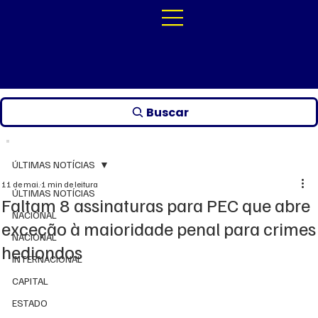
Buscar
ÚLTIMAS NOTÍCIAS
11 de mai.
1 min de leitura
ÚLTIMAS NOTÍCIAS
Faltam 8 assinaturas para PEC que abre
NACIONAL
exceção à maioridade penal para crimes
NACIONAL
hediondos
INTERNACIONAL
CAPITAL
ESTADO