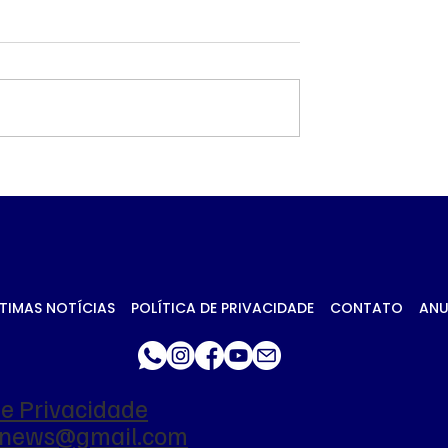
 petróleo e
Governo prioriza carn
ca no Oriente
de frango para
essionam
destravar exportaçõe
 da soja em
União Europeia
TIMAS NOTÍCIAS
POLÍTICA DE PRIVACIDADE
CONTATO
ANU
de Privacidade
ianews@gmail.com