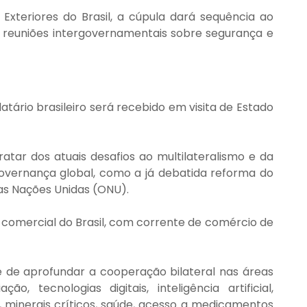
xteriores do Brasil, a cúpula dará sequência ao 
 reuniões intergovernamentais sobre segurança e 
tário brasileiro será recebido em visita de Estado 
atar dos atuais desafios ao multilateralismo e da 
vernança global, como a já debatida reforma do 
as Nações Unidas (ONU).
o comercial do Brasil, com corrente de comércio de 
e de aprofundar a cooperação bilateral nas áreas 
o, tecnologias digitais, inteligência artificial, 
, minerais críticos, saúde, acesso a medicamentos 