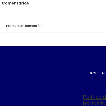
Comentários
Escreva um comentário
Queda do petróleo e
Queda do
clima nos EUA
geopolíti
pressionam cotações do
Médio pr
milho em Chicago e na
cotações
B3
Chicago
HOME
ÚL
Política 
portalv