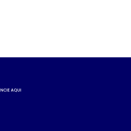
e
s à
NCIE AQUI