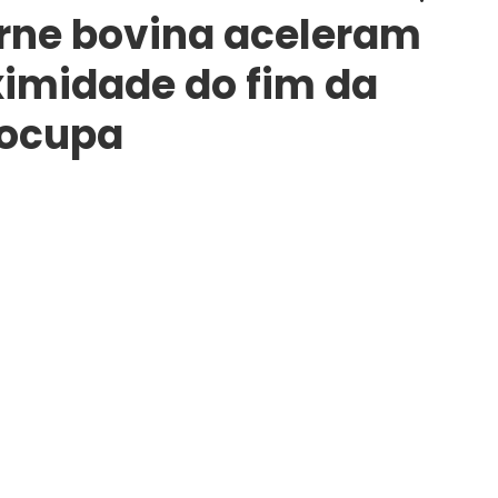
rne bovina aceleram
ximidade do fim da
eocupa