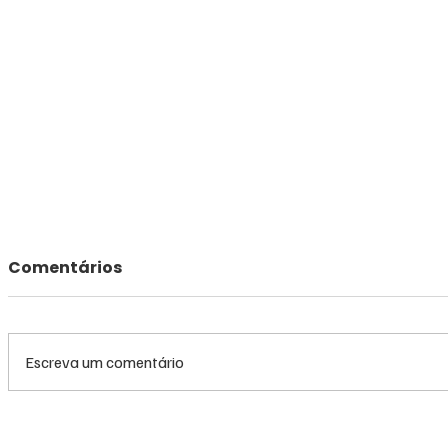
Comentários
Escreva um comentário
Queda do petróleo e
Queda do