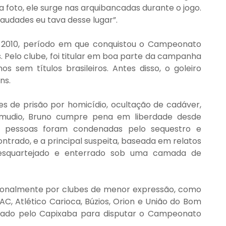
foto, ele surge nas arquibancadas durante o jogo. 
audades eu tava desse lugar”.
 2010, período em que conquistou o Campeonato 
s. Pelo clube, foi titular em boa parte da campanha 
 sem títulos brasileiros. Antes disso, o goleiro 
ns.
 de prisão por homicídio, ocultação de cadáver, 
amudio, Bruno cumpre pena em liberdade desde 
te pessoas foram condenadas pelo sequestro e 
ontrado, e a principal suspeita, baseada em relatos 
esquartejado e enterrado sob uma camada de 
ssionalmente por clubes de menor expressão, como 
C, Atlético Carioca, Búzios, Orion e União do Bom 
iado pelo Capixaba para disputar o Campeonato 