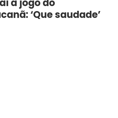
ai a jogo do
canã: ‘Que saudade’