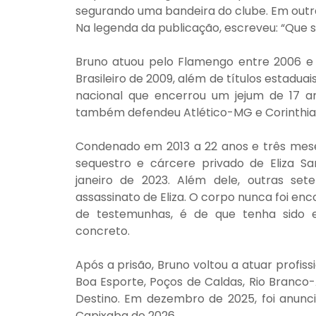
segurando uma bandeira do clube. Em outra 
Na legenda da publicação, escreveu: “Que s
Bruno atuou pelo Flamengo entre 2006 e
Brasileiro de 2009, além de títulos estaduai
nacional que encerrou um jejum de 17 anos
também defendeu Atlético-MG e Corinthia
Condenado em 2013 a 22 anos e três meses
sequestro e cárcere privado de Eliza S
janeiro de 2023. Além dele, outras se
assassinato de Eliza. O corpo nunca foi enc
de testemunhas, é de que tenha sido 
concreto.
Após a prisão, Bruno voltou a atuar profi
Boa Esporte, Poços de Caldas, Rio Branco-A
Destino. Em dezembro de 2025, foi anunc
Capixaba de 2026.