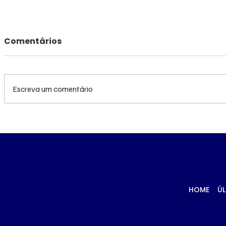
Comentários
Escreva um comentário
Diretoria da Fiems é
‘Trabalha
suspeita de usar
lembra e
empresa laranja para
morto a t
manter contrato com
Corumbá
Sistema S
HOME
ÚL