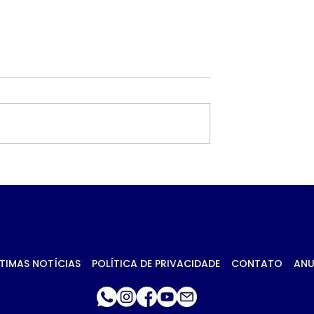
va muito feliz’,
Criminosos planejara
sposa de PM
atentado contra tene
iro de fuzil em
da Rota durante 3
meses, diz secretário
TIMAS NOTÍCIAS
POLÍTICA DE PRIVACIDADE
CONTATO
ANU