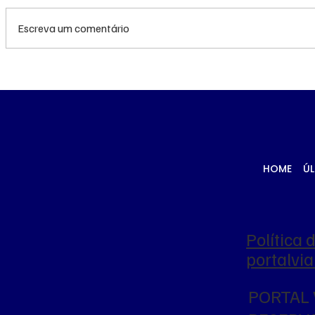
Escreva um comentário
Queda do petróleo e
Queda do
clima nos EUA
geopolíti
pressionam cotações do
Médio pr
milho em Chicago e na
cotações
B3
Chicago
HOME
ÚL
Política 
portalv
PORTAL 