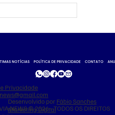
 petróleo e
Governo prioriza carn
ca no Oriente
de frango para
essionam
destravar exportaçõe
 da soja em
União Europeia
TIMAS NOTÍCIAS
POLÍTICA DE PRIVACIDADE
CONTATO
ANU
de Privacidade
ianews@gmail.com
Desenvolvido por
Fábio Sanches
VIA NEWS © 2026 - TODOS OS DIREITOS
Marketing Digital