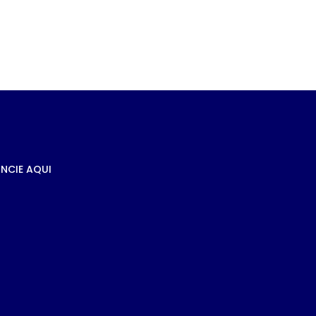
e
s à
NCIE AQUI