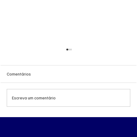
Comentários
Escreva um comentário
Decisão judicial obriga Polícia Militar a
remover canil e suspender treinos com gás
no Batalhão de Choque