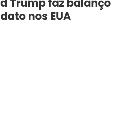
ld Trump faz balanço
dato nos EUA