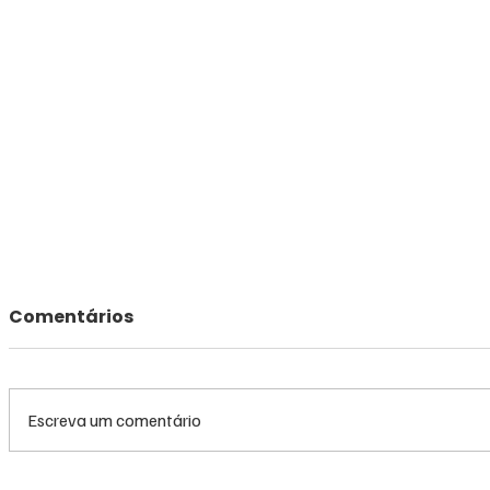
Comentários
Escreva um comentário
TRF3 anula condenações
MS renov