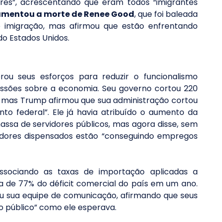
ores”, acrescentando que eram todos “imigrantes 
amentou a morte de Renee Good
, que foi baleada 
imigração, mas afirmou que estão enfrentando 
do Estados Unidos.
u seus esforços para reduzir o funcionalismo 
ssões sobre a economia. Seu governo cortou 220 
o, mas Trump afirmou que sua administração cortou 
“milhões de pessoas da folha de pagamento federal”. Ele já havia atribuído o aumento da 
ssa de servidores públicos, mas agora disse, sem 
adores dispensados estão “conseguindo empregos 
associando as taxas de importação aplicadas a 
 de 77% do déficit comercial do país em um ano. 
u sua equipe de comunicação, afirmando que seus 
o público” como ele esperava.