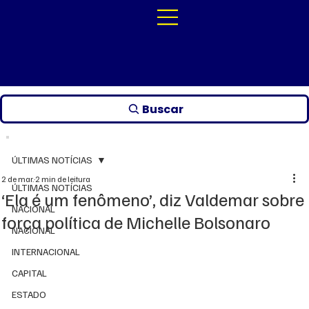
Buscar
ÚLTIMAS NOTÍCIAS
2 de mar.
2 min de leitura
ÚLTIMAS NOTÍCIAS
‘Ela é um fenômeno’, diz Valdemar sobre
NACIONAL
força política de Michelle Bolsonaro
NACIONAL
INTERNACIONAL
CAPITAL
ESTADO