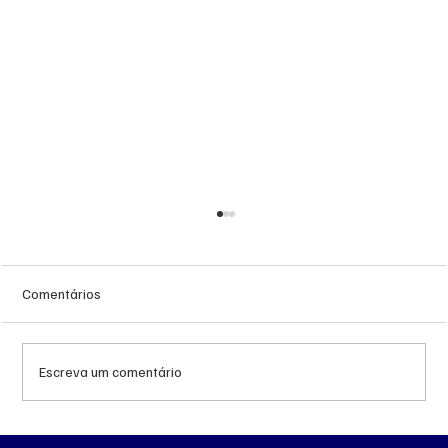
Comentários
Escreva um comentário
MS renova contrato de R$ 10,2 milhões