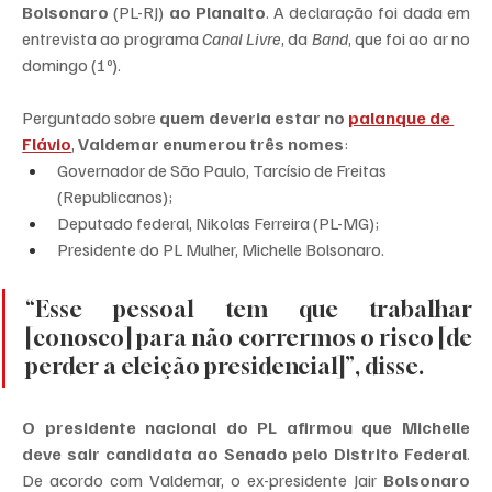
Bolsonaro
 (PL-RJ) 
ao Planalto
. A declaração foi dada em 
entrevista ao programa 
Canal Livre
, da 
Band
, que foi ao ar no 
domingo (1º).
Perguntado sobre 
quem deveria estar no 
palanque de 
Flávio
, 
Valdemar enumerou três nomes
:
Governador de São Paulo, Tarcísio de Freitas 
(Republicanos);
Deputado federal, Nikolas Ferreira (PL-MG);
Presidente do PL Mulher, Michelle Bolsonaro.
“Esse pessoal tem que trabalhar 
[conosco] para não corrermos o risco [de 
perder a eleição presidencial]”, disse.
O presidente nacional do PL afirmou que Michelle 
deve sair candidata ao Senado pelo Distrito Federal
. 
De acordo com Valdemar, o ex-presidente Jair 
Bolsonaro 