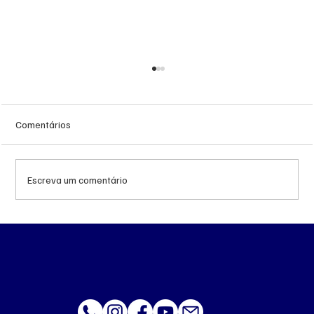
Comentários
Escreva um comentário
Queda do petróleo e geopolítica no Oriente
Médio pressionam cotações da soja em
Chicago