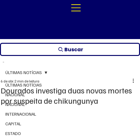
Buscar
ÚLTIMAS NOTÍCIAS
6 de abr.
2 min de leitura
ÚLTIMAS NOTÍCIAS
Dourados investiga duas novas mortes
NACIONAL
por suspeita de chikungunya
NACIONAL
INTERNACIONAL
CAPITAL
ESTADO