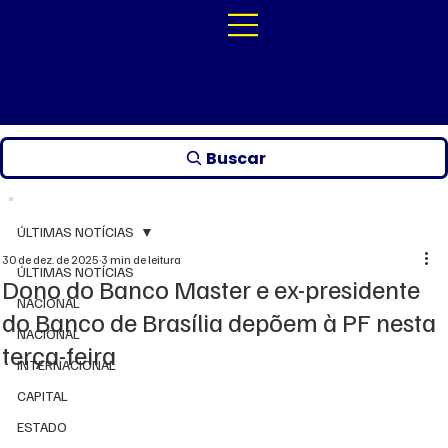
Buscar
ÚLTIMAS NOTÍCIAS
30 de dez. de 2025
3 min de leitura
ÚLTIMAS NOTÍCIAS
Dono do Banco Master e ex-presidente
NACIONAL
do Banco de Brasília depõem à PF nesta
NACIONAL
terça-feira
INTERNACIONAL
CAPITAL
ESTADO