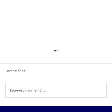
Comentários
Escreva um comentário
MS renova contrato de R$ 10,2 milhões