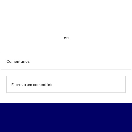
Comentários
Escreva um comentário
Queda do petróleo e geopolítica no Oriente
Médio pressionam cotações da soja em
Chicago