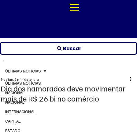
Buscar
ÚLTIMAS NOTÍCIAS
9 de jun.
2 min de leitura
ÚLTIMAS NOTÍCIAS
Dia dos namorados deve movimentar
NACIONAL
mais de R$ 26 bi no comércio
NACIONAL
INTERNACIONAL
CAPITAL
ESTADO