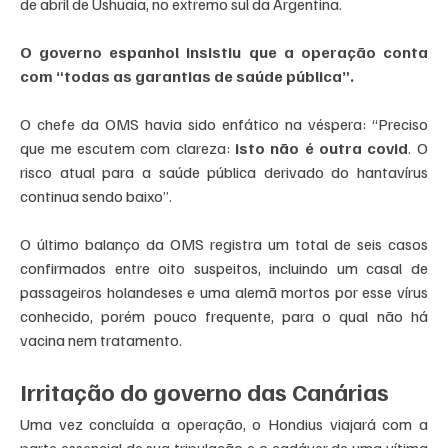
de abril de Ushuaia, no extremo sul da Argentina.
O governo espanhol insistiu que a operação conta 
com “todas as garantias de saúde pública”.
O chefe da OMS havia sido enfático na véspera: “Preciso 
que me escutem com clareza:
 isto não é outra covid
. O 
risco atual para a saúde pública derivado do hantavírus 
continua sendo baixo”.
O último balanço da OMS registra um total de seis casos 
confirmados entre oito suspeitos, incluindo um casal de 
passageiros holandeses e uma alemã mortos por esse vírus 
conhecido, porém pouco frequente, para o qual não há 
vacina nem tratamento.
Irritação do governo das Canárias
Uma vez concluída a operação, o Hondius viajará com a 
parte essencial de sua tripulação e o cadáver de uma vítima 