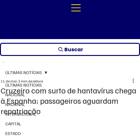
Buscar
ÚLTIMAS NOTÍCIAS
11 de mai.
3 min de leitura
ÚLTIMAS NOTÍCIAS
Cruzeiro com surto de hantavírus chega
NACIONAL
à Espanha; passageiros aguardam
NACIONAL
repatriação
INTERNACIONAL
CAPITAL
ESTADO