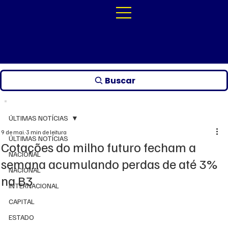
Buscar
ÚLTIMAS NOTÍCIAS
9 de mai.
3 min de leitura
ÚLTIMAS NOTÍCIAS
Cotações do milho futuro fecham a
NACIONAL
semana acumulando perdas de até 3%
NACIONAL
na B3
INTERNACIONAL
CAPITAL
ESTADO