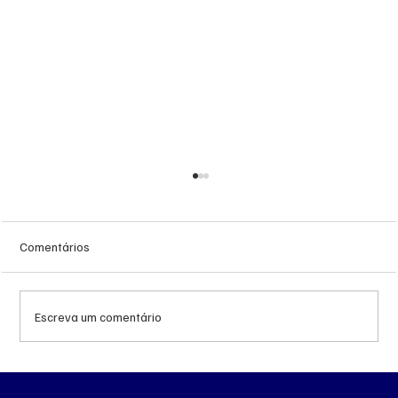
Comentários
Escreva um comentário
Queda do petróleo e geopolítica no Oriente