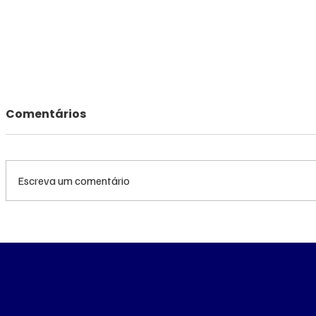
Comentários
Escreva um comentário
TRF3 anula condenações
MS renov
de Edson Giroto na
R$ 10,2 m
Operação Lama
atendime
Asfáltica por
hemodiál
parcialidade de juiz
Porã