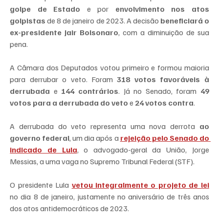
golpe de Estado
 e por 
envolvimento nos atos 
golpistas
 de 8 de janeiro de 2023. A decisão 
beneficiará o 
ex-presidente Jair Bolsonaro
, com a diminuição de sua 
pena.
A Câmara dos Deputados votou primeiro e formou maioria 
para derrubar o veto. Foram 
318 votos favoráveis à 
derrubada
 e 
144 contrários
. Já no Senado, foram 
49 
votos para a derrubada do veto
 e 
24 votos contra
.
A derrubada do veto representa uma nova derrota 
ao 
governo federal
, um dia após a 
rejeição pelo Senado do 
indicado de Lula
, o advogado-geral da União, Jorge 
Messias, a uma vaga no Supremo Tribunal Federal (STF).
O presidente Lula 
vetou integralmente o projeto de lei
no dia 8 de janeiro, justamente no aniversário de três anos 
dos atos antidemocráticos de 2023.