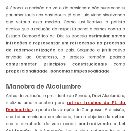
À época, a decisão do veto do presidente não surpreendeu 
parlamentares nos bastidores, já que Lula vinha sinalizando 
que vetaria essa medida. Como justificativa, o petista 
avaliou que a redução da resposta penal a crimes contra o 
Estado Democrático de Direito poderia 
estimular novas 
infrações
 e 
representar um retrocesso no processo 
de redemocratização
 do país. Segundo a justificativa 
enviada ao Congresso, o projeto também poderia 
comprometer princípios constitucionais
 como 
proporcionalidade
, 
isonomia
 e 
impessoalidade
.
Manobra de Alcolumbre
Antes da votação, o presidente do Senado, Davi Alcolumbre, 
realizou uma manobra para 
retirar trechos do PL da 
Dosimetria 
da pauta de votação do Congresso. A decisão, 
que foi comunicada em plenário, tem o objetivo de 
evitar
que a derrubada do veto acabe 
contradizendo a Lei 
Antifacção
. A informação havia sido antecipada pela 