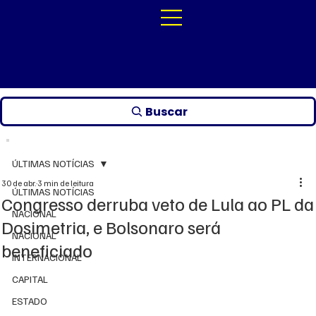
Buscar
ÚLTIMAS NOTÍCIAS
30 de abr.
3 min de leitura
ÚLTIMAS NOTÍCIAS
Congresso derruba veto de Lula ao PL da
NACIONAL
Dosimetria, e Bolsonaro será
NACIONAL
beneficiado
INTERNACIONAL
CAPITAL
ESTADO