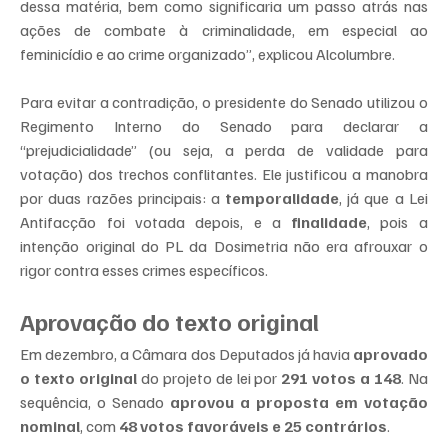
dessa matéria, bem como significaria um passo atrás nas 
ações de combate à criminalidade, em especial ao 
feminicídio e ao crime organizado”, explicou Alcolumbre.
Para evitar a contradição, o presidente do Senado utilizou o 
Regimento Interno do Senado para declarar a 
“prejudicialidade” (ou seja, a perda de validade para 
votação) dos trechos conflitantes. Ele justificou a manobra 
por duas razões principais: a 
temporalidade
, já que a Lei 
Antifacção foi votada depois, e a 
finalidade
, pois a 
intenção original do PL da Dosimetria não era afrouxar o 
rigor contra esses crimes específicos.
Aprovação do texto original
Em dezembro, a Câmara dos Deputados já havia 
aprovado 
o texto original
 do projeto de lei por 
291 votos a 148
. Na 
sequência, o Senado 
aprovou a proposta em votação 
nominal
, com 
48 votos favoráveis e 25 contrários
.