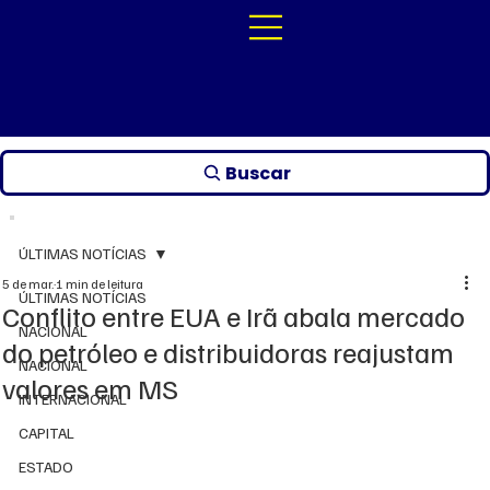
Buscar
ÚLTIMAS NOTÍCIAS
5 de mar.
1 min de leitura
ÚLTIMAS NOTÍCIAS
Conflito entre EUA e Irã abala mercado
NACIONAL
do petróleo e distribuidoras reajustam
NACIONAL
valores em MS
INTERNACIONAL
CAPITAL
ESTADO