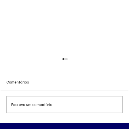
Comentários
Escreva um comentário
‘Trabalhava muito feliz’, lembra esposa de