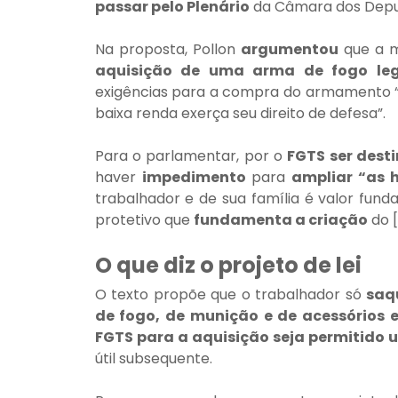
passar pelo Plenário
 da Câmara dos Depu
Na proposta, Pollon 
argumentou
 que a 
aquisição de uma arma de fogo leg
exigências para a compra do armamento “
baixa renda exerça seu direito de defesa”.
Para o parlamentar, por o 
FGTS ser dest
haver 
impedimento
 para 
ampliar “as 
trabalhador e de sua família é valor fund
protetivo que 
fundamenta a criação
 do 
O que diz o projeto de lei
O texto propõe que o trabalhador só 
saq
de fogo, de munição e de acessórios e
FGTS para a aquisição seja permitido 
útil subsequente.