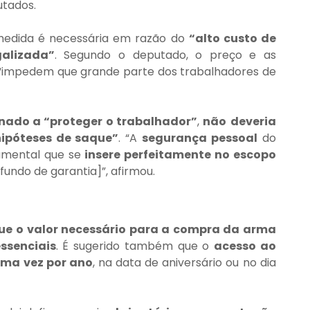
tados.
medida é necessária em razão do 
“alto custo de 
alizada”
. Segundo o deputado, o preço e as 
impedem que grande parte dos trabalhadores de 
inado a “proteger o trabalhador”
, 
não
deveria
hipóteses de saque”
. “A 
segurança pessoal
 do 
amental que se 
insere perfeitamente no escopo
[fundo de garantia]”, afirmou.
ue o valor necessário para a compra da arma 
ssenciais
. É sugerido também que o 
acesso ao 
uma vez por ano
, na data de aniversário ou no dia 