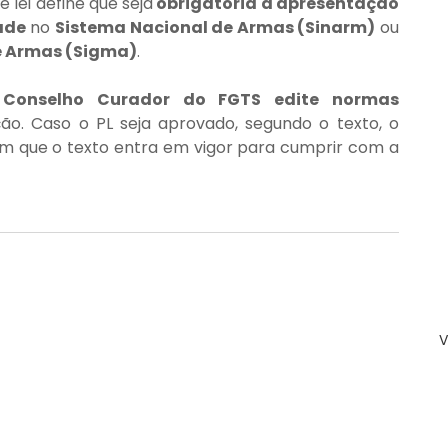
 lei define que seja
 obrigatória a apresentação 
ade
 no 
Sistema Nacional de Armas (Sinarm)
 ou 
e Armas (Sigma)
.
 
Conselho Curador do FGTS edite normas 
ão. Caso o PL seja aprovado, segundo o texto, o 
em que o texto entra em vigor para cumprir com a 
V