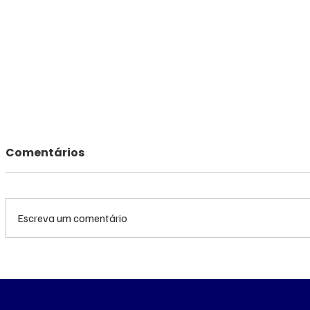
Comentários
Escreva um comentário
Queda do petróleo e
Queda do
clima nos EUA
geopolíti
pressionam cotações do
Médio pr