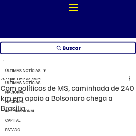
Buscar
ÚLTIMAS NOTÍCIAS
24 de jan.
1 min de leitura
ÚLTIMAS NOTÍCIAS
Com políticos de MS, caminhada de 240
NACIONAL
km em apoio a Bolsonaro chega a
NACIONAL
Brasília
INTERNACIONAL
CAPITAL
ESTADO