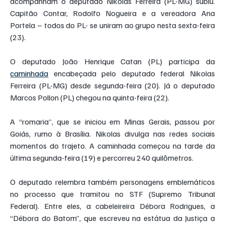
acompanham o deputado Nikolas Ferreira (PL-MG) subiu. 
Capitão Contar, Rodolfo Nogueira e a vereadora Ana 
Portela – todos do PL- se uniram ao grupo nesta sexta-feira 
(23).
O deputado João Henrique Catan (PL) participa da 
caminhada
 encabeçada pelo deputado federal Nikolas 
Ferreira (PL-MG) desde segunda-feira (20). Já o deputado 
Marcos Pollon (PL) chegou na quinta-feira (22).
A “romaria”, que se iniciou em Minas Gerais, passou por 
Goiás, rumo à Brasília. Nikolas divulga nas redes sociais 
momentos do trajeto. A caminhada começou na tarde da 
última segunda-feira (19) e percorreu 240 quilômetros.
O deputado relembra também personagens emblemáticos 
no processo que tramitou no STF (Supremo Tribunal 
Federal). Entre eles, a cabeleireira Débora Rodrigues, a 
“Débora do Batom”, que escreveu na estátua da Justiça a 