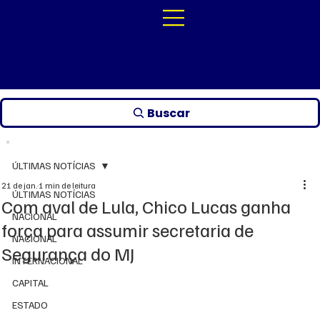
Buscar
ÚLTIMAS NOTÍCIAS
21 de jan.
1 min de leitura
ÚLTIMAS NOTÍCIAS
Com aval de Lula, Chico Lucas ganha
NACIONAL
força para assumir secretaria de
NACIONAL
Segurança do MJ
INTERNACIONAL
CAPITAL
ESTADO