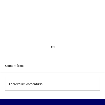
Comentários
Escreva um comentário
Queda do petróleo e geopolítica no Oriente