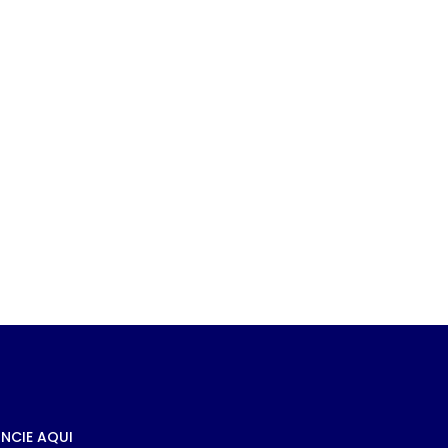
e
s à
NCIE AQUI