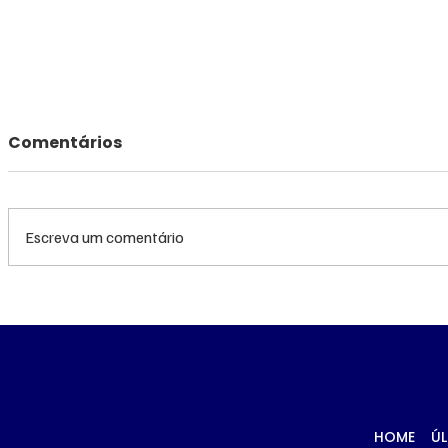
Comentários
Escreva um comentário
Queda do petróleo e
Queda do
clima nos EUA
geopolíti
pressionam cotações do
Médio pr
milho em Chicago e na
cotações
B3
Chicago
HOME
ÚL