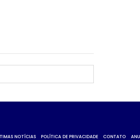
 petróleo e
Governo prioriza carn
ca no Oriente
de frango para
essionam
destravar exportaçõe
 da soja em
União Europeia
TIMAS NOTÍCIAS
POLÍTICA DE PRIVACIDADE
CONTATO
ANU