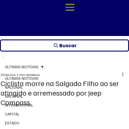
Buscar
ÚLTIMAS NOTÍCIAS
20 de mai.
1 min de leitura
ÚLTIMAS NOTÍCIAS
Ciclista morre na Salgado Filho ao ser
NACIONAL
atingido e arremessado por Jeep
NACIONAL
Compass
INTERNACIONAL
CAPITAL
ESTADO