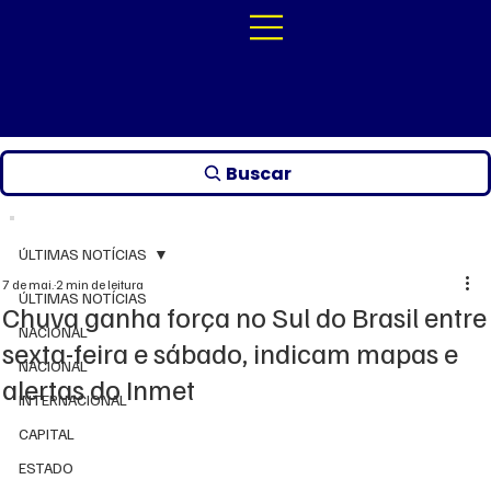
Buscar
ÚLTIMAS NOTÍCIAS
7 de mai.
2 min de leitura
ÚLTIMAS NOTÍCIAS
Chuva ganha força no Sul do Brasil entre
NACIONAL
sexta-feira e sábado, indicam mapas e
NACIONAL
alertas do Inmet
INTERNACIONAL
CAPITAL
ESTADO