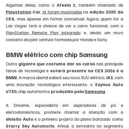
Algumas delas, como o 
Afeela 1
, também chamado de
Playstation
 Car
, 
já foram mostradas
 na 
edição 2025 da 
CES
, mas apenas em forma conceitual. Agora, quem for a 
Las Vegas terá a chance de ver o carro funcional, com o 
PlayStation Remote Play integrado
 e, ainda, um novo 
conceito da joint venture formada por Honda e Sony.
BMW elétrico com chip Samsung
Outra 
gigante que costuma dar as caras
 nas principais 
feiras de tecnologia e 
estará presente na CES 2026 é a 
BMW
. A marca alemã exibirá seu novo SUV elétrico,
 iX3
, com 
uma inovação tecnológica interessante: o 
Exynos Auto 
V720
, chip automotivo 
produzido pela 
Samsung
.
A Dreame, especialista em aspiradores de pó e 
eletrodomésticos, promete chamar a atenção com a 
divisão Auto
 e o primeiro projeto do plano batizado como 
Starry Sky Automotiv
. Afinal, a estreante no segmento 