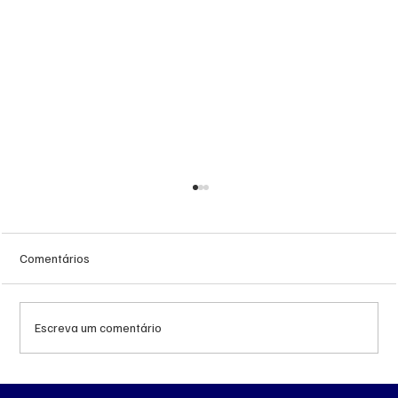
Comentários
Escreva um comentário
Queda do petróleo e geopolítica no Oriente