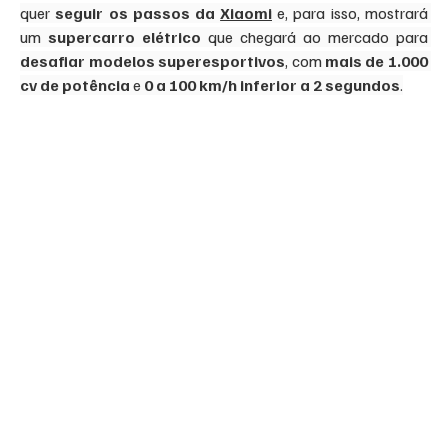
quer 
seguir os passos da 
Xiaomi
 e, para isso, mostrará 
um 
supercarro elétrico
 que chegará ao mercado para 
desafiar modelos superesportivos
, com 
mais de 1.000 
cv de potência
 e 
0 a 100 km/h inferior a 2 segundos
.