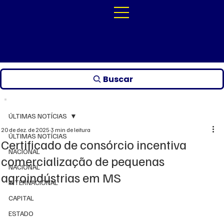
Buscar
ÚLTIMAS NOTÍCIAS
20 de dez. de 2025
3 min de leitura
ÚLTIMAS NOTÍCIAS
Certificado de consórcio incentiva
NACIONAL
comercialização de pequenas
NACIONAL
agroindústrias em MS
INTERNACIONAL
CAPITAL
ESTADO