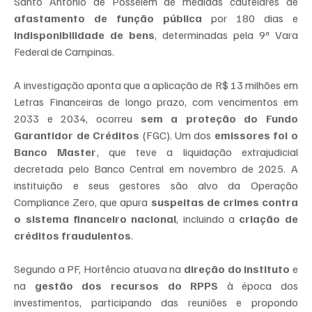
Santo Antônio de Posselém de medidas cautelares de 
afastamento de função pública
 por 180 dias e 
indisponibilidade de bens
, determinadas pela 9ª Vara 
Federal de Campinas.
A investigação aponta que a aplicação de R$ 13 milhões em 
Letras Financeiras de longo prazo, com vencimentos em 
2033 e 2034, ocorreu 
sem a proteção do Fundo 
Garantidor de Créditos
 (FGC). Um dos 
emissores foi o 
Banco Master
, que teve a liquidação extrajudicial 
decretada pelo Banco Central em novembro de 2025. A 
instituição e seus gestores são alvo da Operação 
Compliance Zero, que apura 
suspeitas de crimes contra 
o sistema financeiro nacional
, incluindo a 
criação de 
créditos fraudulentos
.
Segundo a PF, Hortêncio atuava na 
direção do instituto
 e 
na 
gestão dos recursos do RPPS
 à época dos 
investimentos, participando das reuniões e propondo 