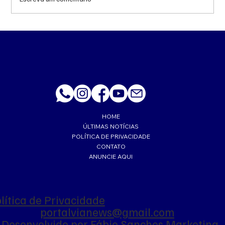
MS renova contrato de R$ 10,2 milhões
para atendimentos de hemodiálise em
Ponta Porã
HOME
ÚLTIMAS NOTÍCIAS
POLÍTICA DE PRIVACIDADE
CONTATO
ANUNCIE AQUI
lítica de Privacidade
portalvianews@gmail.com
Desenvolvido por
Fábio Sanches Marketing